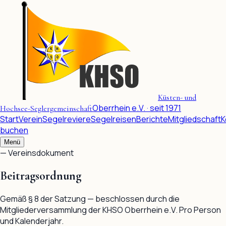
Küsten- und
Oberrhein e.V. · seit 1971
Hochsee-Seglergemeinschaft
Start
Verein
Segelreviere
Segelreisen
Berichte
Mitgliedschaft
K
buchen
Menü
— Vereinsdokument
Beitragsordnung
Gemäß § 8 der Satzung — beschlossen durch die
Mitgliederversammlung der KHSO Oberrhein e.V. Pro Person
und Kalenderjahr.